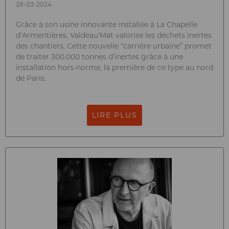
28-03-2024
Grâce à son usine innovante installée à La Chapelle
d’Armentières, Valdeau’Mat valorise les déchets inertes
des chantiers. Cette nouvelle “carrière urbaine” promet
de traiter 300.000 tonnes d’inertes grâce à une
installation hors-norme, la première de ce type au nord
de Paris.
LIRE PLUS