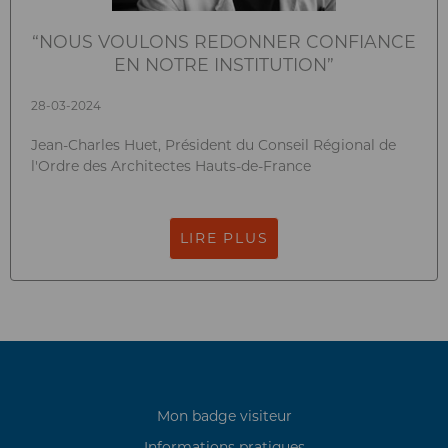
“NOUS VOULONS REDONNER CONFIANCE
EN NOTRE INSTITUTION”
28-03-2024
Jean-Charles Huet, Président du Conseil Régional de
l'Ordre des Architectes Hauts-de-France
LIRE PLUS
Mon badge visiteur
Informations pratiques