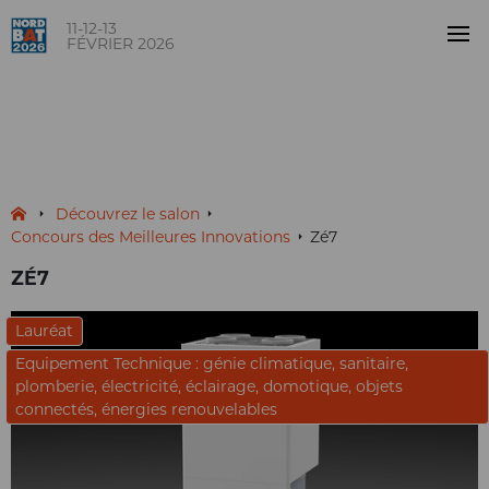
11-12-13
FÉVRIER 2026
Zé7
CONCOURS
Découvrez le salon
Concours des Meilleures Innovations
Zé7
ZÉ7
Lauréat
Equipement Technique : génie climatique, sanitaire,
plomberie, électricité, éclairage, domotique, objets
connectés, énergies renouvelables