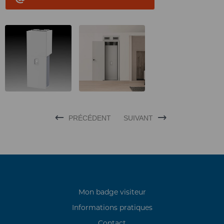
PRÉCÉDENT
SUIVANT
Mon badge visiteur
Informations pratiques
Contact