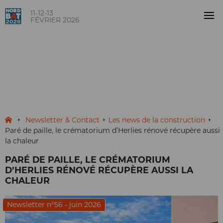
11-12-13
FÉVRIER 2026
Paré de paille, le crématorium
d’Herlies rénové récupère
aussi la chaleur
NOUVELLES
Newsletter & Contact
Les news de la construction
Paré de paille, le crématorium d’Herlies rénové récupère aussi
la chaleur
PARÉ DE PAILLE, LE CRÉMATORIUM
D’HERLIES RÉNOVÉ RÉCUPÈRE AUSSI LA
CHALEUR
Newsletter n°56 - juin 2026